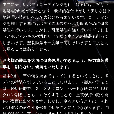
本当に美しいボディコーティングを仕上げるには丁寧な下
地処理(研磨)が必要となり、最終的な仕上がりの美しさは下
地処理の技術レベルが大部分を占めています。コーティン
グを施工する際にはボディのキズや汚れを取るために研磨
処理を行います。しかし、研磨処理を強く行いすぎてしま
うとボディのキズや汚れだけでなく車本来の塗装も削って
しまいます。塗装膜厚を一度削ってしまいますと二度と元
に戻ることはありません。
お客様の愛車を大切に研磨処理ができるよう、極力塗装膜
厚を「削らない」研磨をいたします。
基本的に、車の傷を磨きでキレイにするということは、ボ
ディの塗装を削っていることになります。（従来の手法で
は、軽い研磨で、２，３ミクロン、ハードな研磨だと10ミ
クロン削ることも。）そうすることで、塗装が持つ艶や発
色が表面に出てきます。しかし、削るということは、それ
だけ塗装の耐久性を劣化させることにもつながります。 当
社ではダブルアクション研磨工法を採用することにより、