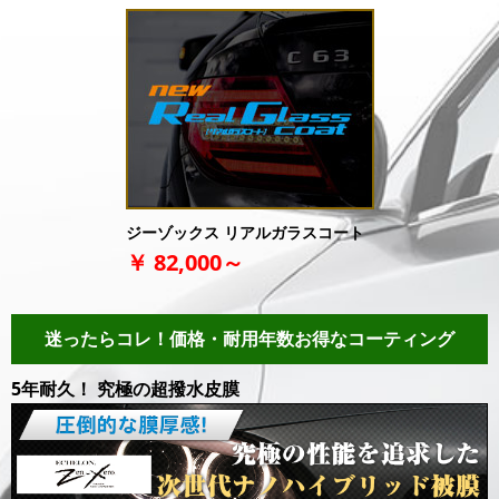
ジーゾックス
リアルガラスコート
￥ 82,000～
迷ったらコレ！
価格・耐用年数
お得なコーティング
5年耐久！ 究極の超撥水皮膜